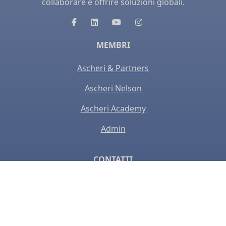
collaborare e offrire soluzioni globali.
MEMBRI
Ascheri & Partners
Ascheri Nelson
Ascheri Academy
Admin
CONTATTI
1 Lyric Square
London W6 0NB, United Kingom
info@ascherigroup.uk