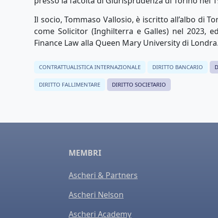
presso la facoltà di Giurisprudenza di Torino nel 1
Il socio, Tommaso Vallosio, è iscritto all’albo di T
come Solicitor (Inghilterra e Galles) nel 2023,
Finance Law alla Queen Mary University di Londra
CONTRATTUALISTICA INTERNAZIONALE
DIRITTO BANCARIO
D
DIRITTO FALLIMENTARE
DIRITTO SOCIETARIO
MEMBRI
Ascheri & Partners
Ascheri Nelson
Ascheri Academy