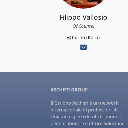
Filippo Vallosio
Of Counsel
@Torino (Italia)
ASCHERI GROUP
Il Gruppo Ascheri è un network
internazionale di professionisti.
Uniamo esperti di tutto il mondo
per collaborare e offrire soluzioni