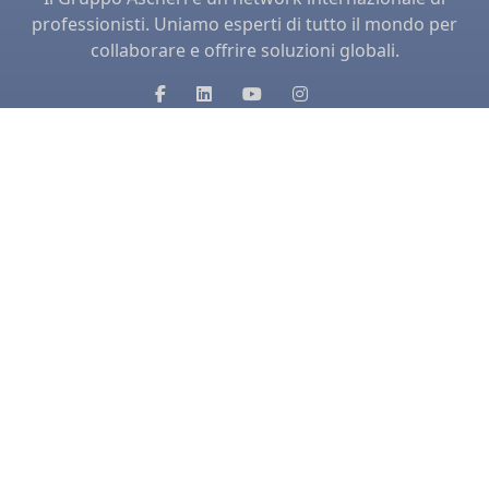
professionisti. Uniamo esperti di tutto il mondo per
collaborare e offrire soluzioni globali.
MEMBRI
Ascheri & Partners
Ascheri Nelson
Ascheri Academy
Admin
CONTATTI
1 Lyric Square
London W6 0NB, United Kingom