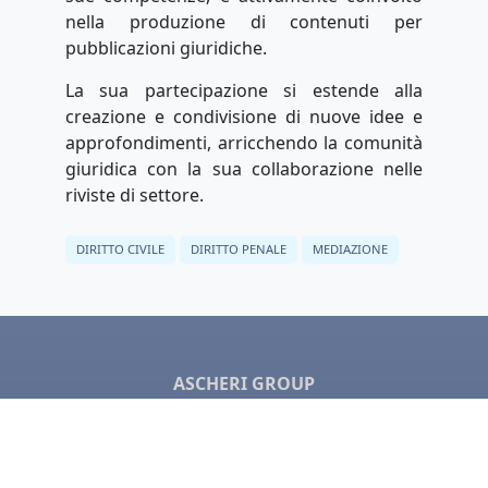
nella produzione di contenuti per
pubblicazioni giuridiche.
La sua partecipazione si estende alla
creazione e condivisione di nuove idee e
approfondimenti, arricchendo la comunità
giuridica con la sua collaborazione nelle
riviste di settore.
DIRITTO CIVILE
DIRITTO PENALE
MEDIAZIONE
ASCHERI GROUP
Il Gruppo Ascheri è un network internazionale di
professionisti. Uniamo esperti di tutto il mondo per
collaborare e offrire soluzioni globali.