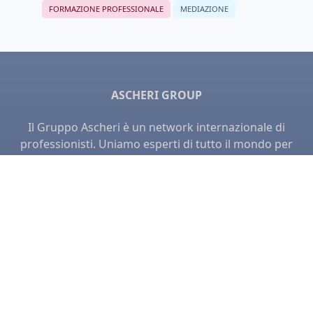
FORMAZIONE PROFESSIONALE
MEDIAZIONE
ASCHERI GROUP
Il Gruppo Ascheri è un network internazionale di
professionisti. Uniamo esperti di tutto il mondo per
collaborare e offrire soluzioni globali.
MEMBRI
Ascheri & Partners
Ascheri Nelson
Ascheri Academy