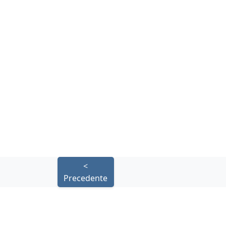
fiscali.
Le soluzioni che offriamo sono s
specificamente in base alle esigenze e a
cliente, garantendo un servizio di alt
calibrato.
Contattaci subito per un preventivo!
T: +44 790 0525 327
E:
info@ascherigroup.uk
<
Precedente